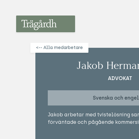
Trägårdh
<-- Alla medarbetare
Jakob Herma
ADVOKAT
Svenska och enge
Jakob arbetar med tvistelösning sam
förväntade och pågående kommersiel