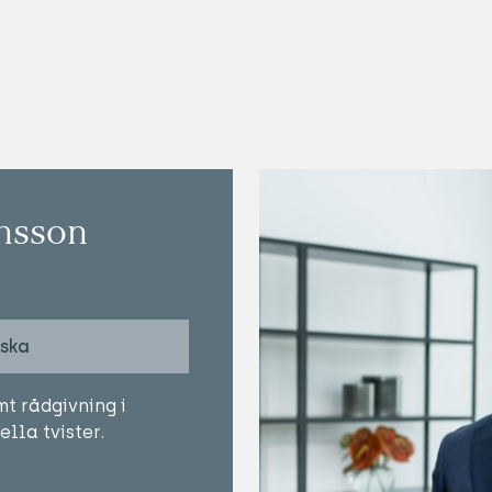
nsson
lska
t rådgivning i
la tvister.