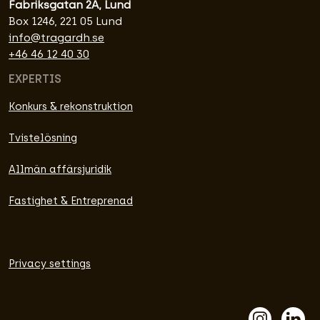
Fabriksgatan 2A, Lund
Box 1246, 221 05 Lund
info@tragardh.se
+46 46 12 40 30
EXPERTIS
Konkurs & rekonstruktion
Tvistelösning
Allmän affärsjuridik
Fastighet & Entreprenad
Privacy settings
Insta
L