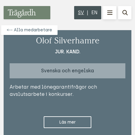
Trägårdh
SV
EN
MENY
Vis
<-- Alla medarbetare
Olof Silverhamre
JUR. KAND.
Svenska och engelska
Arbetar med lönegarantifrågor och
avslutsarbete i konkurser.
Läs mer